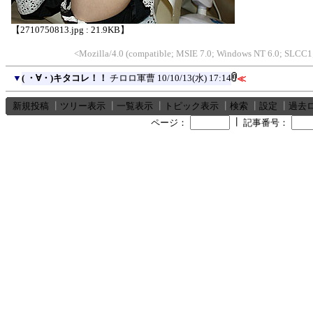
【2710750813.jpg : 21.9KB】
<Mozilla/4.0 (compatible; MSIE 7.0; Windows NT 6.0; SLCC1;
▼
( ・∀・)キタコレ！！
チロロ軍曹
10/10/13(水) 17:14
≪
新規投稿
┃
ツリー表示
┃
一覧表示
┃
トピック表示
┃
検索
┃
設定
┃
過去
┃
ページ：
記事番号：