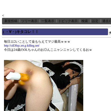
<
新規投稿
┃
ツリー表示
┃
一覧表示
┃
トピック表示
┃
検索
┃
設定
┃
過去
( ・∀・)キタコレ！！
毎日エ□いことして金もらえてマジ最高ｗｗｗ
http://cdl36qs.zet.g-killing.net/
今日は24歳のOLちゃんのお◎んこニャンニャンしてくるおｗ